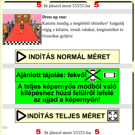
Itt játszol most 55555.hu
Dress up run:
Kattints mindig a megfelelő öltözékre! Száguldj
végig a kifutón, trendi ruhákat, kiegészítőket és
frizurákat gyűjtve.
Itt játszol most 55555.hu